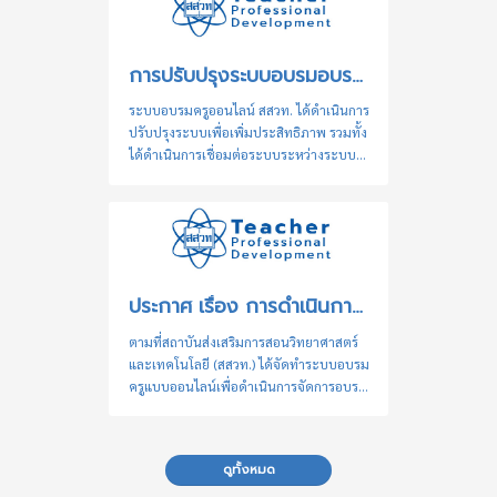
การปรับปรุงระบบอบรมอบรมครูและการวมฐานข้อมูลผู้ใช้งานของระบบอบรมครู (TeacherPD) และระบบฐานข้อมูลเครือข่ายทางการศึกษา สสวท. (ENDB) เข้าด้วยกัน
ระบบอบรมครูออนไลน์ สสวท. ได้ดำเนินการ
ปรับปรุงระบบเพื่อเพิ่มประสิทธิภาพ รวมทั้ง
ได้ดำเนินการเชื่อมต่อระบบระหว่างระบบ
อบรมครู (TeacherPD) และระบบฐานข้อมูล
เครือข่ายทางการศึกษา สสวท. (ENDB) เข้า
ด้วยกัน เพื่อช่วยอำนวยความสะดวกให้ท่าน
สามารถล็อกอินเข้าสู่ระบบทั้ง 2 ระบบ ด้วย
username และ password เดียวกัน สำหรับ
ท่านที่เป็นสมาชิกของทั้ง 2 ระบบ เมื่อท่าน
ประกาศ เรื่อง การดำเนินการกรณีการรับจ้างอบรมหรืออบรมแทนกัน ระบบอบรมครูออนไลน์ สสวท.
ทำการล็อคอินเข้าสู่ระบบ แล้ว หากท่านพบ
ปัญหาการอัปเดตหรือล็อคอินเข้าสู่ระบบ
ตามที่สถาบันส่งเสริมการสอนวิทยาศาสตร์
กรุณาแจ้งรายละเอียดปัญหาที่อีเมล
และเทคโนโลยี (สสวท.) ได้จัดทำระบบอบรม
teacherpd@ipst.ac.th หรือ
ครูแบบออนไลน์เพื่อดำเนินการจัดการอบรม
endb@ipst.ac.th สำหรับท่านที่สนใจเข้า
ให้แก่ครูและบุคลากรทางการศึกษา โดยมี
อบรมหลักสูตรออนไลน์ของ สสวท. และยัง
วัตถุประสงค์ในการพัฒนาและส่งเสริม
ไม่ได้เป็นสมาชิกระบบ ...
ศักยภาพครูและบุคลากรทางการศึกษาทั้ง
ดูทั้งหมด
ด้านองค์ความรู้และทักษะในการจัดการ
เรียนรู้วิชาวิทยาศาสตร์และคณิตศาสตร์ อัน