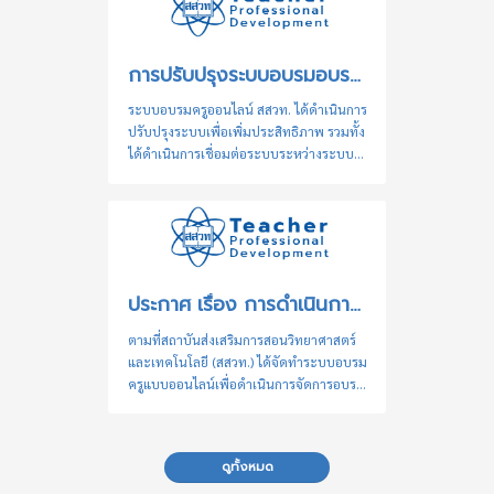
การปรับปรุงระบบอบรมอบรมครูและการวมฐานข้อมูลผู้ใช้งานของระบบอบรมครู (TeacherPD) และระบบฐานข้อมูลเครือข่ายทางการศึกษา สสวท. (ENDB) เข้าด้วยกัน
ระบบอบรมครูออนไลน์ สสวท. ได้ดำเนินการ
ปรับปรุงระบบเพื่อเพิ่มประสิทธิภาพ รวมทั้ง
ได้ดำเนินการเชื่อมต่อระบบระหว่างระบบ
อบรมครู (TeacherPD) และระบบฐานข้อมูล
เครือข่ายทางการศึกษา สสวท. (ENDB) เข้า
ด้วยกัน เพื่อช่วยอำนวยความสะดวกให้ท่าน
สามารถล็อกอินเข้าสู่ระบบทั้ง 2 ระบบ ด้วย
username และ password เดียวกัน สำหรับ
ท่านที่เป็นสมาชิกของทั้ง 2 ระบบ เมื่อท่าน
ประกาศ เรื่อง การดำเนินการกรณีการรับจ้างอบรมหรืออบรมแทนกัน ระบบอบรมครูออนไลน์ สสวท.
ทำการล็อคอินเข้าสู่ระบบ แล้ว หากท่านพบ
ปัญหาการอัปเดตหรือล็อคอินเข้าสู่ระบบ
ตามที่สถาบันส่งเสริมการสอนวิทยาศาสตร์
กรุณาแจ้งรายละเอียดปัญหาที่อีเมล
และเทคโนโลยี (สสวท.) ได้จัดทำระบบอบรม
teacherpd@ipst.ac.th หรือ
ครูแบบออนไลน์เพื่อดำเนินการจัดการอบรม
endb@ipst.ac.th สำหรับท่านที่สนใจเข้า
ให้แก่ครูและบุคลากรทางการศึกษา โดยมี
อบรมหลักสูตรออนไลน์ของ สสวท. และยัง
วัตถุประสงค์ในการพัฒนาและส่งเสริม
ไม่ได้เป็นสมาชิกระบบ ...
ศักยภาพครูและบุคลากรทางการศึกษาทั้ง
ดูทั้งหมด
ด้านองค์ความรู้และทักษะในการจัดการ
เรียนรู้วิชาวิทยาศาสตร์และคณิตศาสตร์ อัน