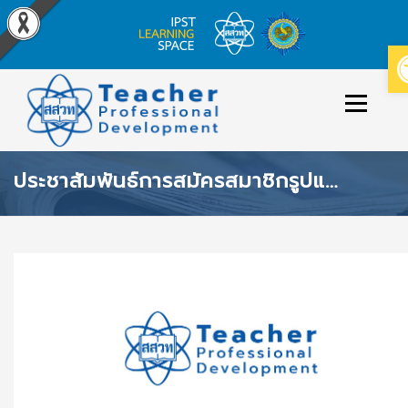
Skip
to
Menu
content
ประชาสัมพันธ์การสมัครสมาชิกรูปแบบใหม่ด้วย THAID ของระบบฐานข้อมูลเครือข่ายทางการศึกษาและระบบอบรมครู สสวท.
ข่าวประกาศ
หลักสูตร/รายวิชาที่เปิดสอน
วิธีใช้งาน
เข้าสู่ระบบ/สมัครสมาชิก