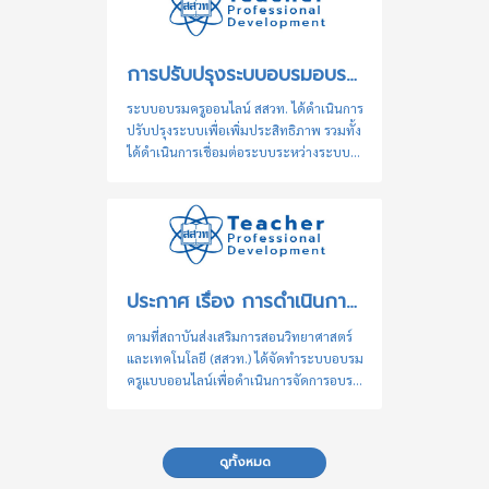
การปรับปรุงระบบอบรมอบรมครูและการวมฐานข้อมูลผู้ใช้งานของระบบอบรมครู (TeacherPD) และระบบฐานข้อมูลเครือข่ายทางการศึกษา สสวท. (ENDB) เข้าด้วยกัน
ระบบอบรมครูออนไลน์ สสวท. ได้ดำเนินการ
ปรับปรุงระบบเพื่อเพิ่มประสิทธิภาพ รวมทั้ง
ได้ดำเนินการเชื่อมต่อระบบระหว่างระบบ
อบรมครู (TeacherPD) และระบบฐานข้อมูล
เครือข่ายทางการศึกษา สสวท. (ENDB) เข้า
ด้วยกัน เพื่อช่วยอำนวยความสะดวกให้ท่าน
สามารถล็อกอินเข้าสู่ระบบทั้ง 2 ระบบ ด้วย
username และ password เดียวกัน สำหรับ
ท่านที่เป็นสมาชิกของทั้ง 2 ระบบ เมื่อท่าน
ประกาศ เรื่อง การดำเนินการกรณีการรับจ้างอบรมหรืออบรมแทนกัน ระบบอบรมครูออนไลน์ สสวท.
ทำการล็อคอินเข้าสู่ระบบ แล้ว หากท่านพบ
ปัญหาการอัปเดตหรือล็อคอินเข้าสู่ระบบ
ตามที่สถาบันส่งเสริมการสอนวิทยาศาสตร์
กรุณาแจ้งรายละเอียดปัญหาที่อีเมล
และเทคโนโลยี (สสวท.) ได้จัดทำระบบอบรม
teacherpd@ipst.ac.th หรือ
ครูแบบออนไลน์เพื่อดำเนินการจัดการอบรม
endb@ipst.ac.th สำหรับท่านที่สนใจเข้า
ให้แก่ครูและบุคลากรทางการศึกษา โดยมี
อบรมหลักสูตรออนไลน์ของ สสวท. และยัง
วัตถุประสงค์ในการพัฒนาและส่งเสริม
ไม่ได้เป็นสมาชิกระบบ ...
ศักยภาพครูและบุคลากรทางการศึกษาทั้ง
ดูทั้งหมด
ด้านองค์ความรู้และทักษะในการจัดการ
เรียนรู้วิชาวิทยาศาสตร์และคณิตศาสตร์ อัน