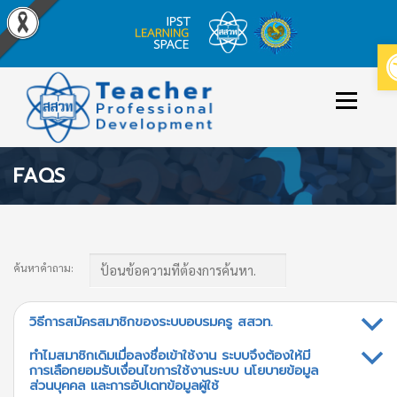
Skip
to
Menu
content
FAQS
ข่าวประกาศ
หลักสูตร/รายวิชาที่เปิดสอน
วิธีใช้งาน
เข้าสู่ระบบ/สมัครสมาชิก
ค้นหาคำถาม:
วิธีการสมัครสมาชิกของระบบอบรมครู สสวท.
b
ทำไมสมาชิกเดิมเมื่อลงชื่อเข้าใช้งาน ระบบจึงต้องให้มี
b
การเลือกยอมรับเงื่อนไขการใช้งานระบบ นโยบายข้อมูล
ส่วนบุคคล และการอัปเดทข้อมูลผู้ใช้