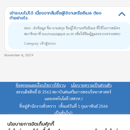
เข้าระบบไม่ได้ เนื่องจากลืมชื่อผู้ใช้งานหรืออีเมล ต้อง
B
ทำอย่างไร
ตอบ : ส่งข้อมูล ชื่อ-นามสกุล ชื่อผู้ใช้งานหรืออีเมล ที่ใช้ในการสมัคร
สมาชิกมาที่ teacherpd@ipst.ac.th เพื่อให้ทีมผู้ดูแลระบบตรวจสอบ
Category: เข้าสู่ระบบ
November 4, 2019
ข้อตกลงและเงื่อนไขการใช้งาน
นโยบายความเป็นส่วนตัว
สงวนลิขสิทธิ์ © 2562 สถาบันส่งเสริมการสอนวิทยาศาสตร์
และเทคโนโลยี (สสวท.)
ที่อยู่สำนักงานชั่วคราว (ตั้งแต่วันที่ 1 กุมภาพันธ์ 2566
เป็นต้นไป)
475 อาคารสิริภิญโญ ชั้น 9 ถนนศรีอยุธยา แขวงถนนพญาไท
นโยบายการจัดเก็บคุ้กกี้
เขตราชเทวี กรุงเทพฯ 10400