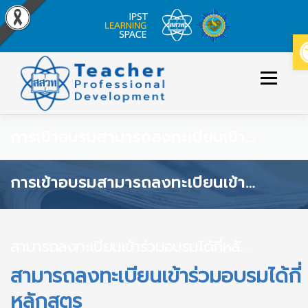
Skip
to
Menu
content
การเข้าอบรม
สามารถลงทะเบียนเข้าร่วมอบรมได้กี่หลักสูตร
ข่าวประกาศ
หลักสูตร/รายวิชาที่เปิดสอน
การเข้าอบรม
สามารถลงทะเบียนเข้าร่วมอบรมได้กี่หลักสูตร
วิธีใช้งาน
เข้าสู่ระบบ/สมัครสมาชิก
สามารถลงทะเบียนเข้าร่วมอบรมได้กี่หลักสูตร
สามารถลงทะเบียนเข้าร่วมอบรมได้กี่
หลักสูตร